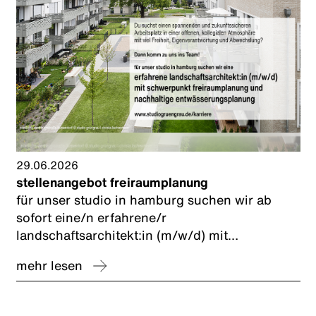
29.06.2026
stellenangebot freiraumplanung
für unser studio in hamburg suchen wir ab
sofort eine/n erfahrene/r
landschaftsarchitekt:in (m/w/d) mit
schwerpunkt freiraumplanung und nachhaltige
mehr lesen
entwässerungsplanung zur förderung
kommunaler schwammstadt-konzepte.