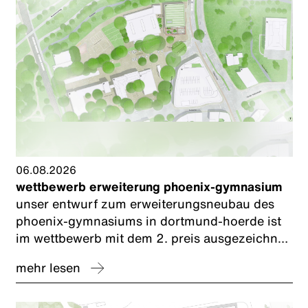
06.08.2026
wettbewerb erweiterung phoenix-gymnasium
unser entwurf zum erweiterungsneubau des
phoenix-gymnasiums in dortmund-hoerde ist
im wettbewerb mit dem 2. preis ausgezeichnet
worden. wir freuen uns und bedanken uns bei
mehr lesen
unserem planungspartner caspar.