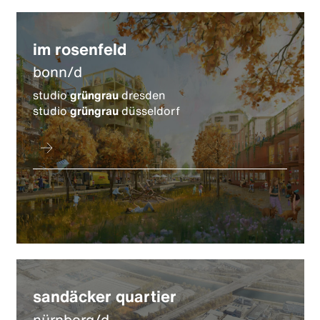
im rosenfeld
bonn/d
studio
grüngrau
dresden
studio
grüngrau
düsseldorf
sandäcker quartier
nürnberg/d