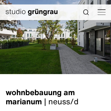
Zum
Inhalt
Startseite
Suche
springen
wohnbebauung am
marianum
|
neuss/d