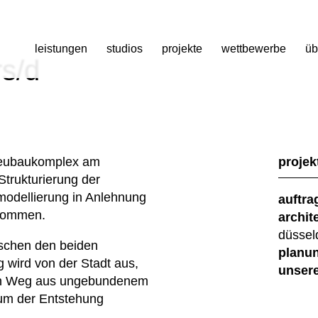
leistungen
studios
projekte
wettbewerbe
üb
s/d
Neubaukomplex am
projek
trukturierung der
odellierung in Anlehnung
auftra
enommen.
archit
düssel
schen den beiden
planun
wird von der Stadt aus,
unsere
ten Weg aus ungebundenem
 um der Entstehung