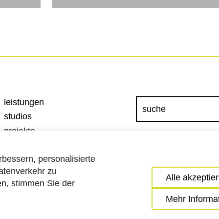
leistungen
studios
projekte
wettbewerbe
bessern, personalisierte
über uns
atenverkehr zu
team
impressum
Alle akzeptie
ken, stimmen Sie der
karriere
datenschutz
Mehr Informa
aktuelles
cookie einstellungen
kontakt
barrierefreiheitserklä