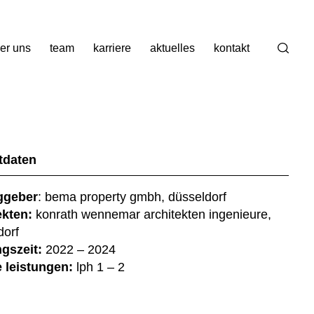
er uns
team
karriere
aktuelles
kontakt
Suche
tdaten
ggeber
: bema property gmbh, düsseldorf
ekten:
konrath wennemar architekten ingenieure,
dorf
gszeit:
2022 – 2024
 leistungen:
lph 1 – 2