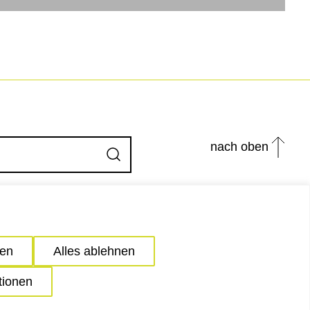
nach oben
Absenden
ren
Alles ablehnen
LinkedIn
Instagra
tionen
rung
© studio
grüngrau
2026