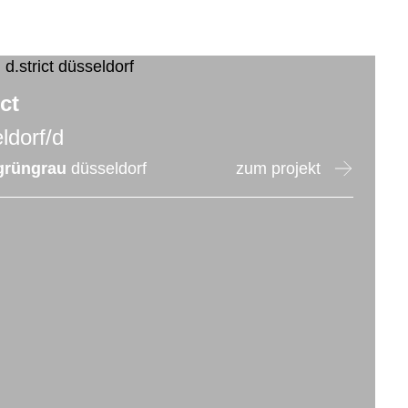
ict
ldorf/d
grüngrau
düsseldorf
zum projekt