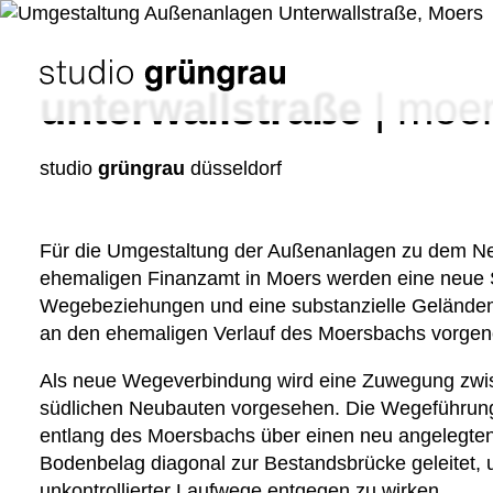
Zum
Inhalt
springen
Startseite
unterwallstraße
|
moer
studio
grüngrau
düsseldorf
Für die Umgestaltung der Außenanlagen zu dem 
ehemaligen Finanzamt in Moers werden eine neue S
Wegebeziehungen und eine substanzielle Geländem
an den ehemaligen Verlauf des Moersbachs vorg
Als neue Wegeverbindung wird eine Zuwegung zwi
südlichen Neubauten vorgesehen. Die Wegeführung 
entlang des Moersbachs über einen neu angeleg
Bodenbelag diagonal zur Bestandsbrücke geleitet,
unkontrollierter Laufwege entgegen zu wirken.