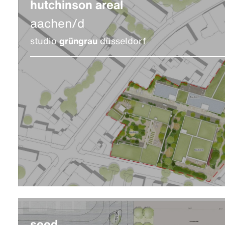
hutchinson areal
aachen/d
studio
grüngrau
düsseldorf
seed