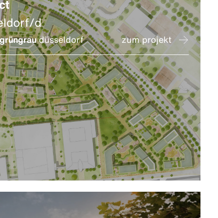
ct
eldorf/d
grüngrau
düsseldorf
zum projekt