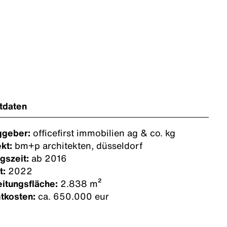
tdaten
ggeber:
officefirst immobilien ag & co. kg
ekt:
bm+p architekten, düsseldorf
gszeit:
ab 2016
t:
2022
itungsfläche:
2.838 m²
tkosten:
ca. 650.000 eur