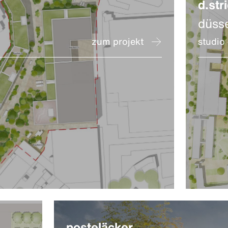
d.stri
düss
zum projekt
studio
posteläcker