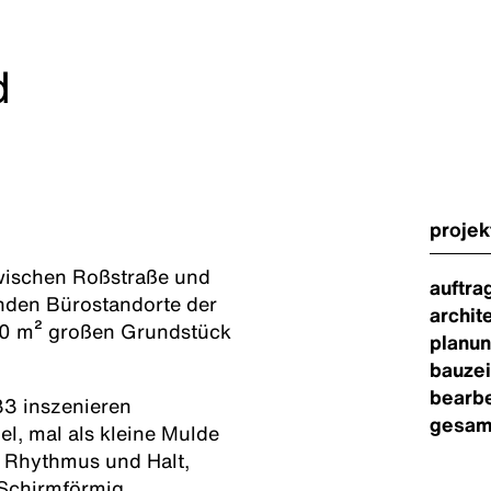
d
projek
zwischen Roßstraße und
auftra
den Bürostandorte der
archit
100 m² großen Grundstück
planun
bauzei
bearbe
33 inszenieren
gesam
el, mal als kleine Mulde
 Rhythmus und Halt,
 Schirmförmig