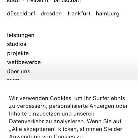
düsseldorf
dresden
frankfurt
hamburg
leistungen
studios
projekte
wettbewerbe
über uns
team
karriere
Wir verwenden Cookies, um Ihr Surferlebnis
aktuelles
zu verbessern, personalisierte Anzeigen oder
kontakt
Inhalte einzusetzen und unseren
Datenverkehr zu analysieren. Wenn Sie auf
„Alle akzeptieren" klicken, stimmen Sie der
Absen
Anwendung von Cookies zu.