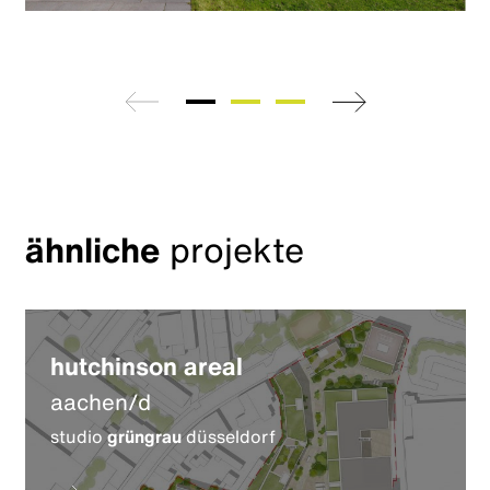
zurück
weiter
ähnliche
projekte
hutchinson areal
aachen/d
studio
grüngrau
düsseldorf