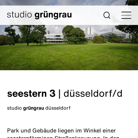
Zum
Inhalt
Startseite
Suche
springen
seestern 3
|
düsseldorf/d
studio
grüngrau
düsseldorf
Park und Gebäude liegen im Winkel einer