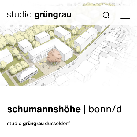
Zum
Inhalt
Startseite
Suche
springen
schumannshöhe
|
bonn/d
studio
grüngrau
düsseldorf