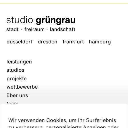
düsseldorf
dresden
frankfurt
hamburg
leistungen
studios
projekte
wettbewerbe
über uns
team
karriere
Wir verwenden Cookies, um Ihr Surferlebnis
aktuelles
zu verbessern, personalisierte Anzeigen oder