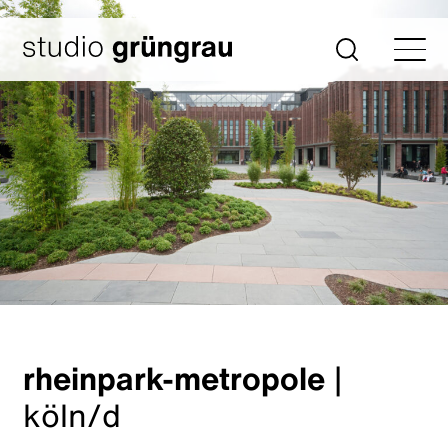
Zum
Inhalt
Startseite
Suche
springen
rheinpark-metropole
|
köln/d