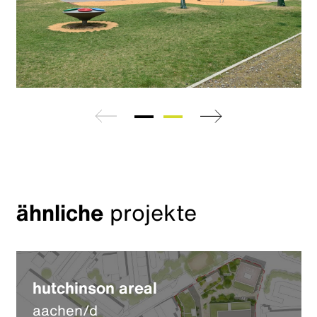
zurück
weiter
ähnliche
projekte
hutchinson areal
aachen/d