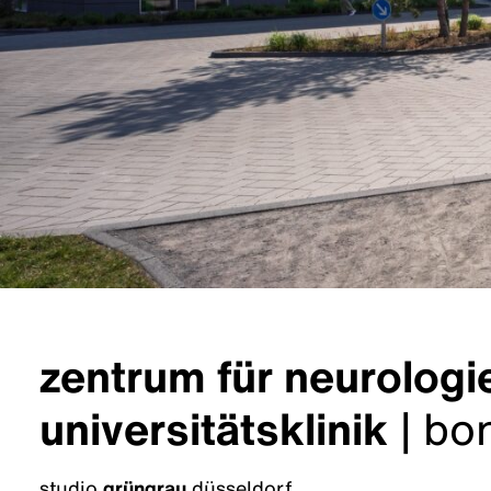
zentrum für neurologi
universitätsklinik
|
bo
studio
grüngrau
düsseldorf