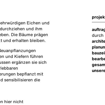
projek
lt ehrwürdigen Eichen und
e durchziehen und ihm
auftra
geben. Die Bäume prägen
durch
t und erhalten bleiben.
archit
planun
 Neuanpflanzungen
bauzei
hen und Kiefern führen
bearbe
ussen ergänzen sie sich
gesam
rlebbaren
unsere
erungen bepflanzt mit
 sensibilisieren die
n hier nicht