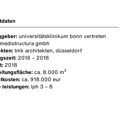
tdaten
ggeber:
universitätsklinikum bonn vertreten
 medistructura gmbh
ekten:
tmk architekten, düsseldorf
gszeit:
2016 – 2018
t:
2018
itungsfläche:
ca. 8.000 m²
tkosten:
ca. 918.000 eur
 leistungen:
lph 3 – 8