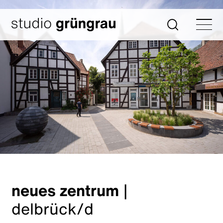
Zum
Inhalt
Startseite
Suche
springen
neues zentrum
|
delbrück/d