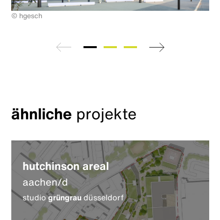
© hgesch
zurück
weiter
ähnliche
projekte
hutchinson areal
aachen/d
studio
grüngrau
düsseldorf