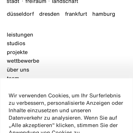
düsseldorf
dresden
frankfurt
hamburg
leistungen
studios
projekte
wettbewerbe
über uns
team
karriere
Wir verwenden Cookies, um Ihr Surferlebnis
aktuelles
zu verbessern, personalisierte Anzeigen oder
kontakt
Inhalte einzusetzen und unseren
Datenverkehr zu analysieren. Wenn Sie auf
„Alle akzeptieren" klicken, stimmen Sie der
Absen
Anwendung von Cookies zu.