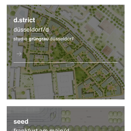
d.strict
düsseldorf/d
studio
grüngrau
düsseldorf
seed
frankfurt am main/d