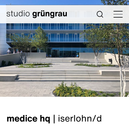
Zum
Inhalt
Startseite
Suche
springen
medice hq
|
iserlohn/d