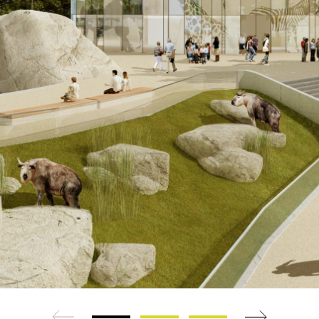
zurück
weiter