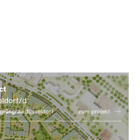
ct
eldorf/d
grüngrau
düsseldorf
zum projekt