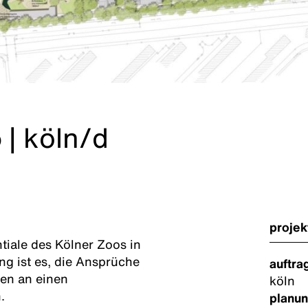
o
|
köln/d
projek
tiale des Kölner Zoos in
ng ist es, die Ansprüche
auftra
nen an einen
köln
.
planun