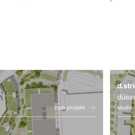
d.stri
düss
zum projekt
studio