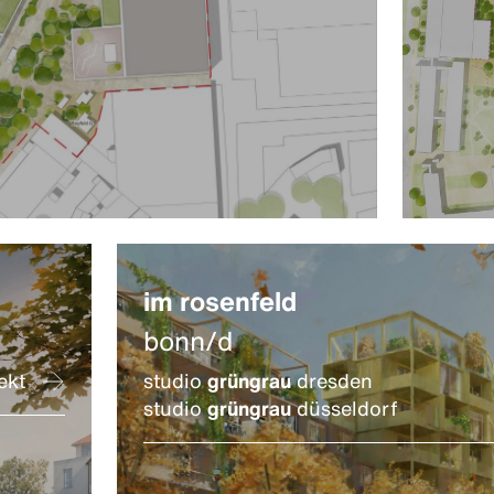
im rosenfeld
bonn/d
ekt
studio
grüngrau
dresden
studio
grüngrau
düsseldorf