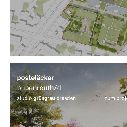
posteläcker
bubenreuth/d
studio
grüngrau
dresden
zum proj