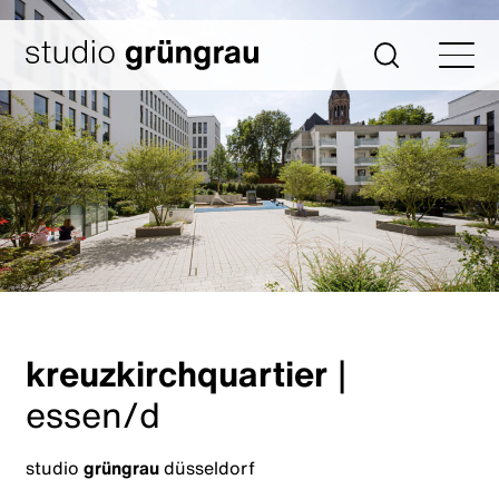
Zum
Inhalt
Startseite
Suche
springen
kreuzkirchquartier
|
essen/d
studio
grüngrau
düsseldorf