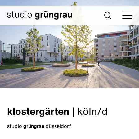
Zum
Inhalt
Startseite
Suche
springen
klostergärten
|
köln/d
studio
grüngrau
düsseldorf