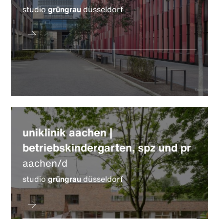
studio
grüngrau
düsseldorf
uniklinik aachen |
betriebskindergarten, spz und pr
aachen/d
studio
grüngrau
düsseldorf