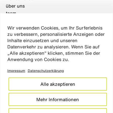
über uns
team
karriere
Wir verwenden Cookies, um Ihr Surferlebnis
aktuelles
zu verbessern, personalisierte Anzeigen oder
kontakt
Inhalte einzusetzen und unseren
Datenverkehr zu analysieren. Wenn Sie auf
„Alle akzeptieren" klicken, stimmen Sie der
Absen
Anwendung von Cookies zu.
Impressum
Datenschutzerklärung
impressum
datenschutz
Alle akzeptieren
cookie einstellungen
barrierefreiheitserklärung
Mehr Informationen
LinkedIn
Instagram