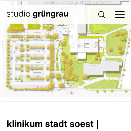
Zum
Inhalt
Startseite
Suche
springen
klinikum stadt soest
|