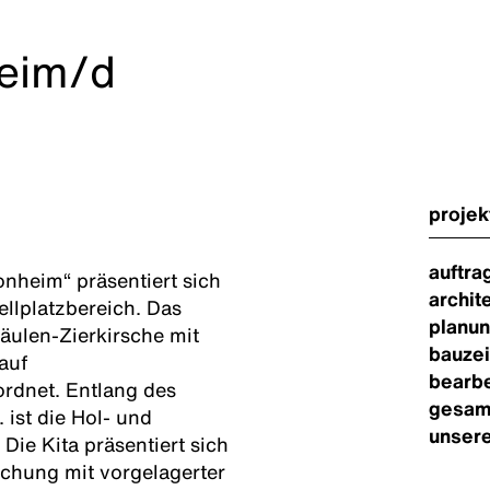
eim/d
projek
auftra
nheim“ präsentiert sich
archit
llplatzbereich. Das
planun
äulen-Zierkirsche mit
bauzei
auf
bearbe
rdnet. Entlang des
gesam
ist die Hol- und
unsere
Die Kita präsentiert sich
chung mit vorgelagerter