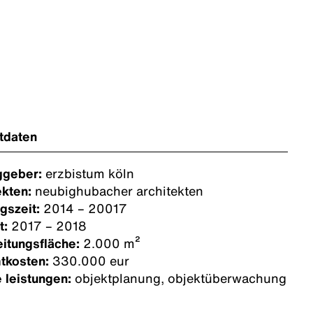
tdaten
ggeber:
erzbistum köln
ekten:
neubighubacher architekten
gszeit:
2014 – 20017
t:
2017 – 2018
itungsfläche:
2.000 m²
tkosten:
330.000 eur
 leistungen:
objektplanung, objektüberwachung