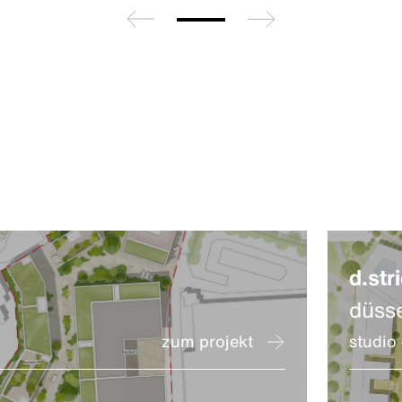
zurück
weiter
d.stri
düss
zum projekt
studio