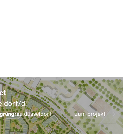
ct
eldorf/d
grüngrau
düsseldorf
zum projekt