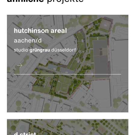
hutchinson areal
aachen/d
studio
grüngrau
düsseldorf
d.strict