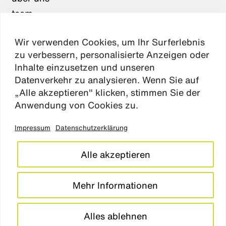
team
karriere
Wir verwenden Cookies, um Ihr Surferlebnis
aktuelles
zu verbessern, personalisierte Anzeigen oder
kontakt
Inhalte einzusetzen und unseren
Datenverkehr zu analysieren. Wenn Sie auf
„Alle akzeptieren" klicken, stimmen Sie der
Absen
Anwendung von Cookies zu.
Impressum
Datenschutzerklärung
impressum
datenschutz
Alle akzeptieren
cookie einstellungen
barrierefreiheitserklärung
Mehr Informationen
LinkedIn
Instagram
Alles ablehnen