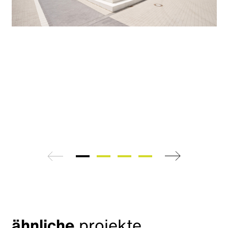
zurück
weiter
ähnliche
projekte