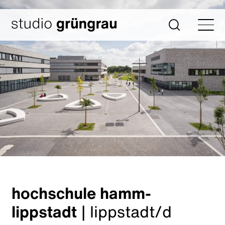
Zum
Inhalt
Startseite
Suche
springen
hochschule hamm-
lippstadt
|
lippstadt/d