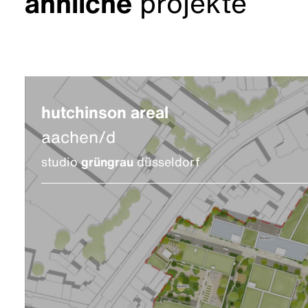
ähnliche
projekte
hutchinson areal
aachen/d
studio
grüngrau
düsseldorf