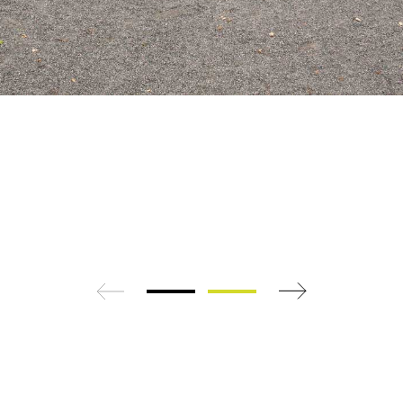
zurück
weiter