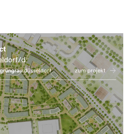
ct
eldorf/d
grüngrau
düsseldorf
zum projekt