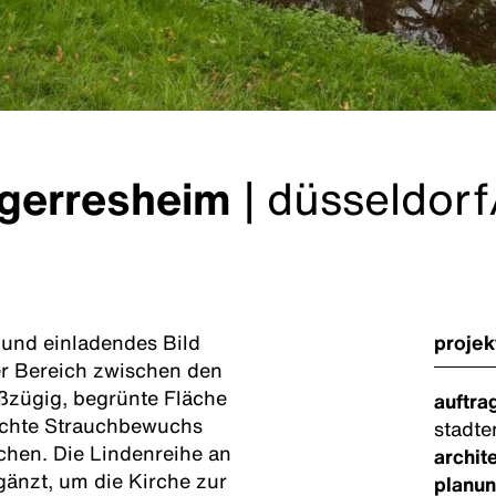
 gerresheim
|
düsseldorf
 und einladendes Bild
projek
er Bereich zwischen den
zügig, begrünte Fläche
auftra
dichte Strauchbewuchs
stadte
chen. Die Lindenreihe an
archit
gänzt, um die Kirche zur
planun