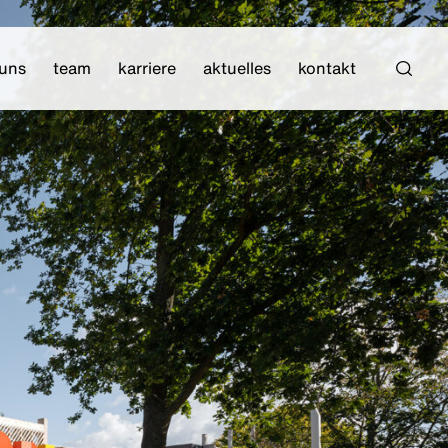
 uns
team
karriere
aktuelles
kontakt
Such