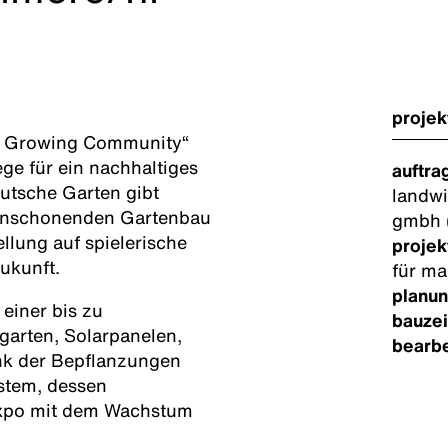
projek
 – Growing Community“
e für ein nachhaltiges
auftra
utsche Garten gibt
landwi
rcenschonenden Gartenbau
gmbh 
llung auf spielerische
projek
ukunft.
für m
planun
einer bis zu
bauzei
garten, Solarpanelen,
bearbe
nk der Bepflanzungen
stem, dessen
 Expo mit dem Wachstum