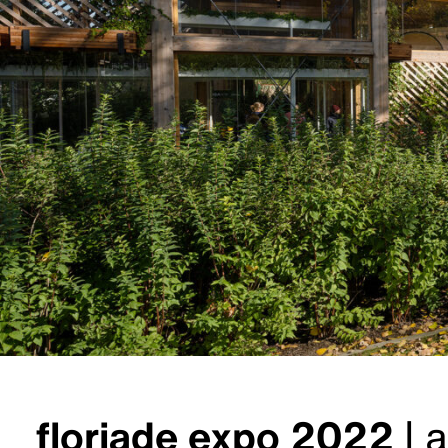
floriade expo 2022
|
a