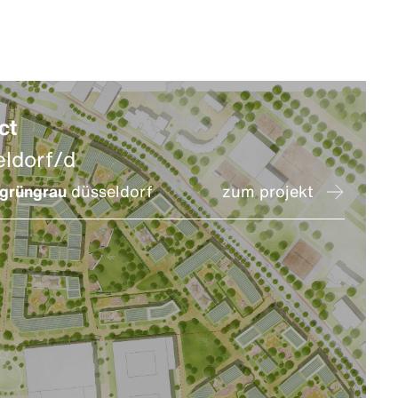
ct
eldorf/d
grüngrau
düsseldorf
zum projekt