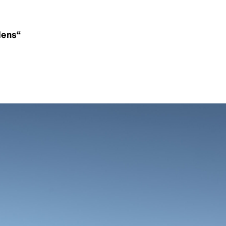
dens“