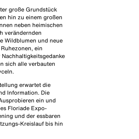
ter große Grundstück
nen hin zu einem großen
*innen neben heimischen
ch verändernden
ie Wildblumen und neue
h Ruhezonen, ein
er Nachhaltigkeitsgedanke
en sich alle verbauten
yceln.
tellung erwartet die
nd Information. Die
Ausprobieren ein und
es Floriade Expo-
ening und der essbaren
zungs-Kreislauf bis hin