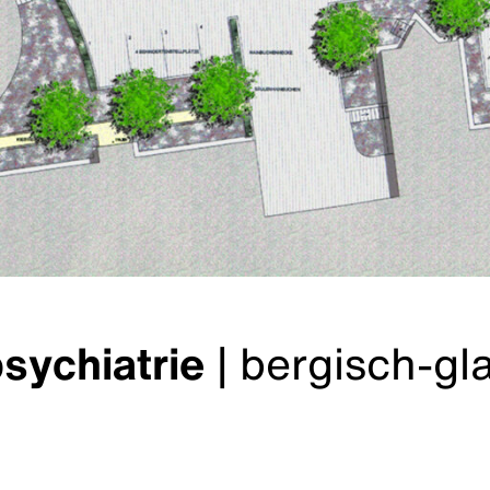
sychiatrie
|
bergisch-gl