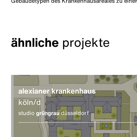
Gebäudetypen des Krankenhausareales zu eine
ähnliche
projekte
alexianer krankenhaus
köln/d
studio
grüngrau
düsseldorf