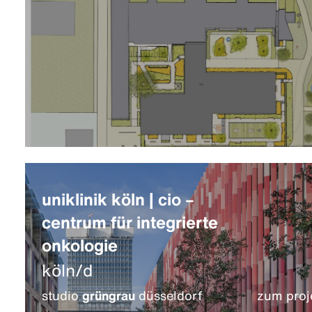
uniklinik köln | cio –
centrum für integrierte
onkologie
köln/d
studio
grüngrau
düsseldorf
zum proj