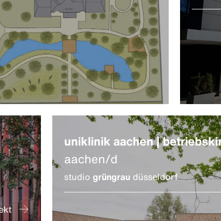
uniklinik aachen | betriebsk
aachen/d
studio
grüngrau
düsseldorf
ekt