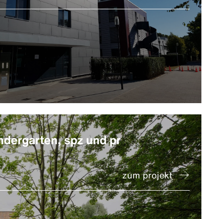
indergarten, spz und pr
zum projekt