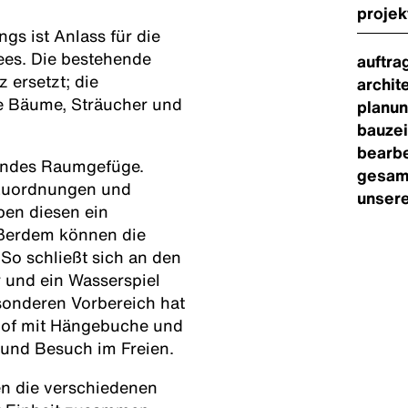
projek
gs ist Anlass für die
es. Die bestehende
auftra
 ersetzt; die
archit
de Bäume, Sträucher und
planun
bauzei
bearbe
dendes Raumgefüge.
gesam
 Zuordnungen und
unsere
ben diesen ein
ußerdem können die
So schließt sich an den
und ein Wasserspiel
sonderen Vorbereich hat
nhof mit Hängebuche und
 und Besuch im Freien.
n die verschiedenen