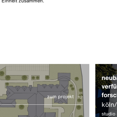
r Einheit zusammen.
neub
verf
fors
zum projekt
köln
studio