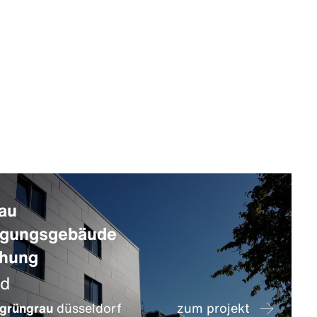
au
ügungsgebäude
chung
/d
grüngrau
düsseldorf
zum projekt