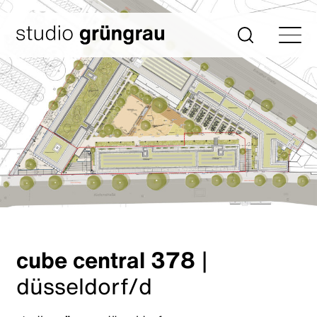
Zum
Inhalt
Startseite
Suche
springen
cube central 378
|
düsseldorf/d