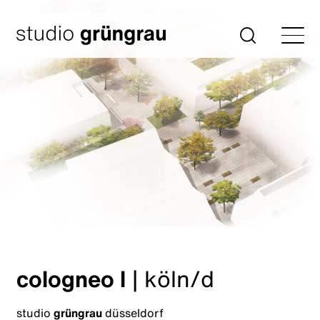
Zum
Inhalt
Startseite
Suche
springen
cologneo l
|
köln/d
studio
grüngrau
düsseldorf