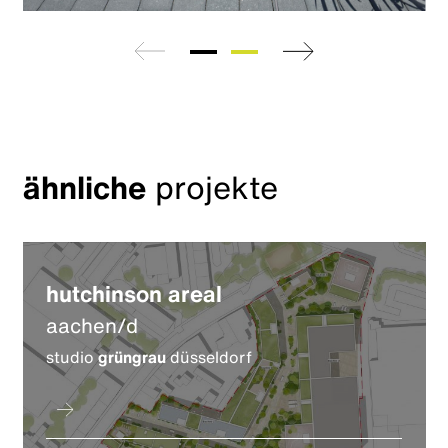
zurück
weiter
ähnliche
projekte
hutchinson areal
aachen/d
studio
grüngrau
düsseldorf