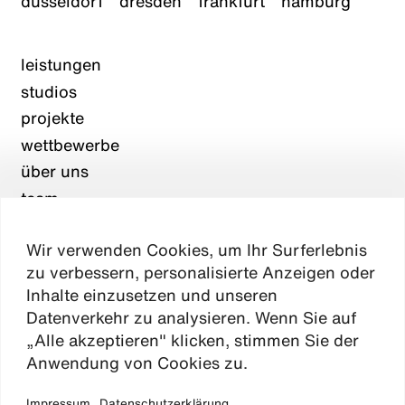
düsseldorf
dresden
frankfurt
hamburg
leistungen
studios
projekte
wettbewerbe
über uns
team
karriere
Wir verwenden Cookies, um Ihr Surferlebnis
aktuelles
zu verbessern, personalisierte Anzeigen oder
kontakt
Inhalte einzusetzen und unseren
Datenverkehr zu analysieren. Wenn Sie auf
„Alle akzeptieren" klicken, stimmen Sie der
Absen
Anwendung von Cookies zu.
Impressum
Datenschutzerklärung