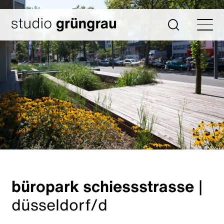
Zum
Inhalt
Startseite
Suche
springen
büropark schiessstrasse
|
düsseldorf/d