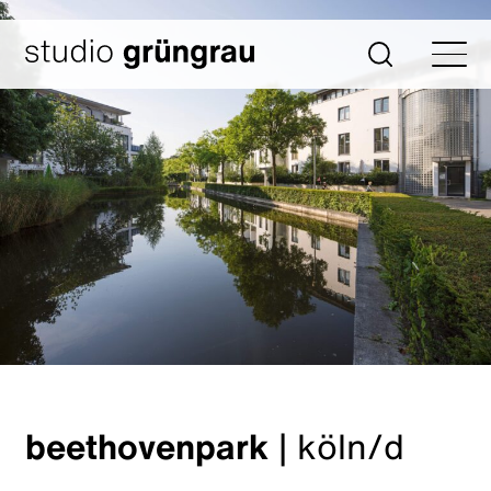
Zum
Inhalt
Startseite
Suche
springen
beethovenpark
|
köln/d