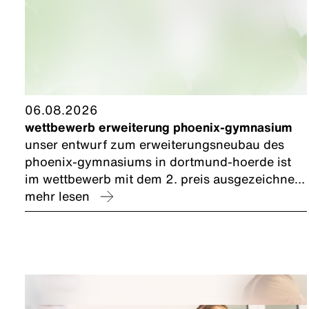
06.08.2026
wettbewerb erweiterung phoenix-gymnasium
unser entwurf zum erweiterungsneubau des
phoenix-gymnasiums in dortmund-hoerde ist
im wettbewerb mit dem 2. preis ausgezeichnet
worden. wir freuen uns und bedanken uns bei
mehr lesen
unserem planungspartner caspar.