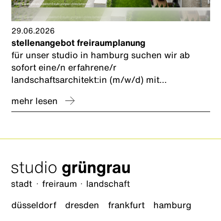
29.06.2026
stellenangebot freiraumplanung
für unser studio in hamburg suchen wir ab
sofort eine/n erfahrene/r
landschaftsarchitekt:in (m/w/d) mit
schwerpunkt freiraumplanung und nachhaltige
mehr lesen
entwässerungsplanung zur förderung
kommunaler schwammstadt-konzepte.
düsseldorf
dresden
frankfurt
hamburg