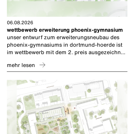
06.08.2026
wettbewerb erweiterung phoenix-gymnasium
unser entwurf zum erweiterungsneubau des
phoenix-gymnasiums in dortmund-hoerde ist
im wettbewerb mit dem 2. preis ausgezeichnet
worden. wir freuen uns und bedanken uns bei
mehr lesen
unserem planungspartner caspar.