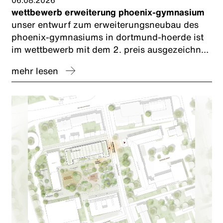
06.08.2026
wettbewerb erweiterung phoenix-gymnasium
unser entwurf zum erweiterungsneubau des
phoenix-gymnasiums in dortmund-hoerde ist
im wettbewerb mit dem 2. preis ausgezeichnet
worden. wir freuen uns und bedanken uns bei
mehr lesen
unserem planungspartner caspar.