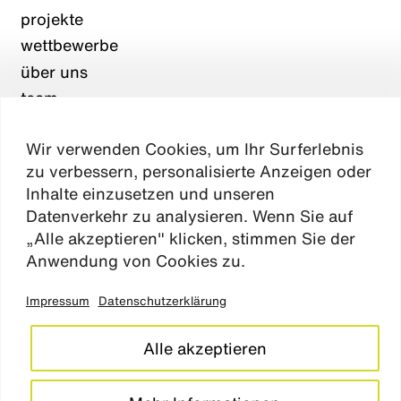
projekte
wettbewerbe
über uns
team
karriere
Wir verwenden Cookies, um Ihr Surferlebnis
aktuelles
zu verbessern, personalisierte Anzeigen oder
kontakt
Inhalte einzusetzen und unseren
Datenverkehr zu analysieren. Wenn Sie auf
„Alle akzeptieren" klicken, stimmen Sie der
Absen
Anwendung von Cookies zu.
Impressum
Datenschutzerklärung
impressum
datenschutz
Alle akzeptieren
cookie einstellungen
barrierefreiheitserklärung