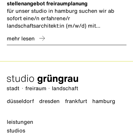
stellenangebot freiraumplanung
für unser studio in hamburg suchen wir ab
sofort eine/n erfahrene/r
landschaftsarchitekt:in (m/w/d) mit
schwerpunkt freiraumplanung und nachhaltige
mehr lesen
entwässerungsplanung zur förderung
kommunaler schwammstadt-konzepte.
düsseldorf
dresden
frankfurt
hamburg
leistungen
studios